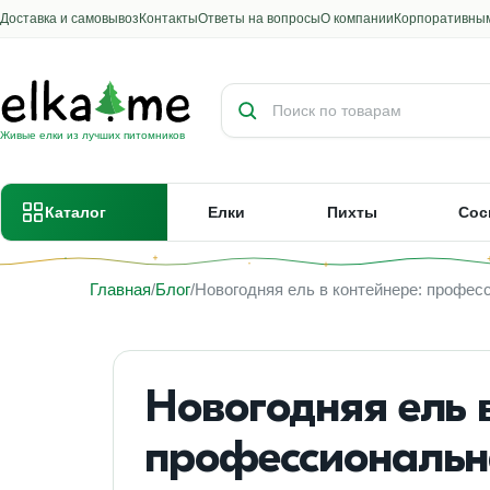
Доставка и самовывоз
Контакты
Ответы на вопросы
О компании
Корпоративны
Поиск товаров и категорий
Живые елки из лучших питомников
Каталог
Елки
Пихты
Сос
Главная
Блог
Новогодняя ель в контейнере: профес
Новогодняя ель 
профессиональн