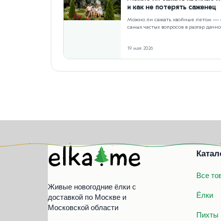
и как не потерять саженец
Можно ли сажать хвойные летом — 
самых частых вопросов в разгар дачно
сезона. Ситуация знакомая: участок
19 мая 2026
Катал
Все то
Живые новогодние ёлки с
Ёлки
доставкой по Москве и
Московской области
Пихты