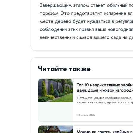
Завершающим этапом станет обильный пол
торфом. Это предотвратит испарение вла
месте дерево будет нуждаться в регуляр
соблюдении этих правил ваша новогодняя
величественный символ вашего сада на д
Читайте также
Топ-10 неприхотливых хвойн
дачи, дома и живой изгород
Летом становится особенно очевидн
не хватает зелени, приватности и к
фона. Хвойные для живой изгороди
08 июня 2026
Можно ли сажать хвойные 