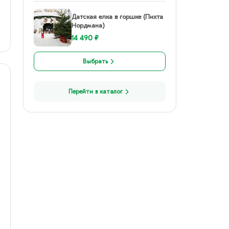
Датская елка в горшке (Пихта
Нордмана)
14 490 ₽
Выбрать
Перейти в каталог