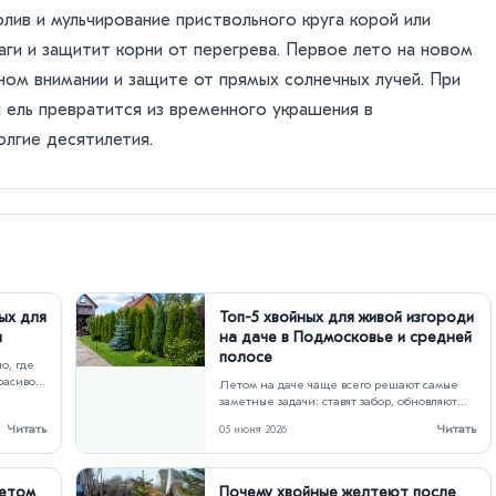
ив и мульчирование приствольного круга корой или
ги и защитит корни от перегрева. Первое лето на новом
ном внимании и защите от прямых солнечных лучей. При
 ель превратится из временного украшения в
олгие десятилетия.
ых для
Топ-5 хвойных для живой изгороди
и
на даче в Подмосковье и средней
полосе
о, где
расивого
Летом на даче чаще всего решают самые
…
заметные задачи: ставят забор, обновляют
дорожки, обустраивают парковку,
Читать
Читать
05 июня 2026
закрывают…
летом
Почему хвойные желтеют после