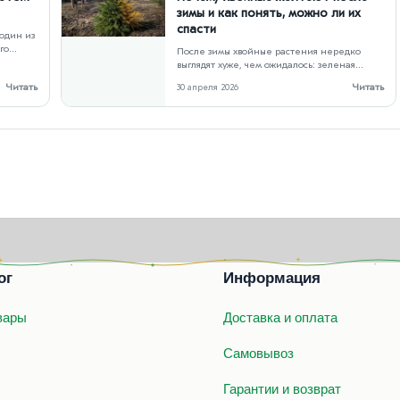
зимы и как понять, можно ли их
спасти
один из
го
После зимы хвойные растения нередко
 уже…
выглядят хуже, чем ожидалось: зеленая
крона становится желтоватой, отдельные
Читать
Читать
30 апреля 2026
ветви…
ог
Информация
вары
Доставка и оплата
Самовывоз
Гарантии и возврат