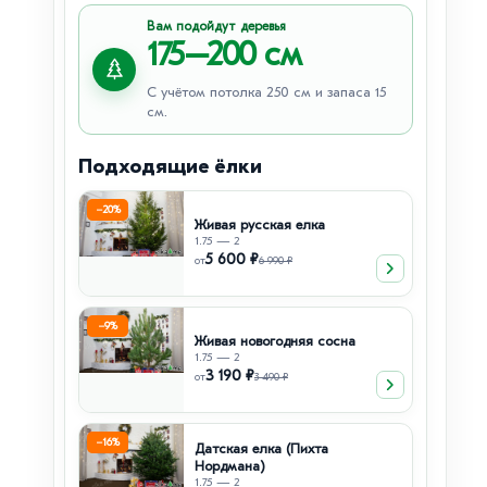
Вам подойдут деревья
175–200 см
С учётом потолка 250 см и запаса 15
см.
Подходящие ёлки
−20%
Живая русская елка
1.75 — 2
5 600 ₽
от
6 990 ₽
−9%
Живая новогодняя сосна
1.75 — 2
3 190 ₽
от
3 490 ₽
−16%
Датская елка (Пихта
Нордмана)
1.75 — 2