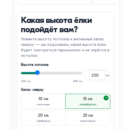
Какая высота ёлки
подойдёт вам?
Укажите высоту потолка и желаемый запас
сверху — мы подскажем, какая высота ёлки
будет смотреться гармонично и не упрётся в
потолок.
Высота потолка
см
Высота потолка, с
200 см
400 см
Запас сверху
10 см
15 см
минимум
комфортно
20 см
25 см
свободно
просторно