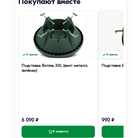
Покупают вместе
В наличии
В наличии
Подставка Витязь XXL (винт металл,
Подставка B2 (винт
зелёная)
6 090 ₽
990 ₽
В корзину
В к