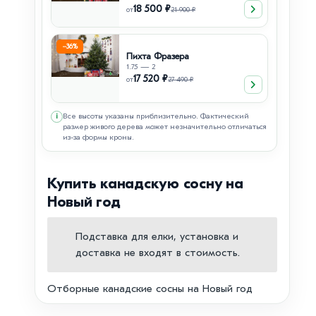
18 500 ₽
от
21 900 ₽
−36%
Пихта Фразера
1.75 — 2
17 520 ₽
от
27 490 ₽
Все высоты указаны приблизительно. Фактический
i
размер живого дерева может незначительно отличаться
из-за формы кроны.
Купить канадскую сосну на
Новый год
Подставка для елки, установка и
доставка не входят в стоимость.
Отборные канадские сосны на Новый год