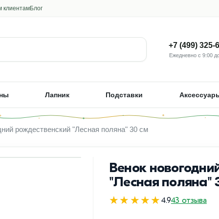
м клиентам
Блог
+7 (499) 325-
Ежедневно с 9:00 до
ны
Лапник
Подставки
Аксессуар
дний рождественский "Лесная поляна" 30 см
Венок новогодни
"Лесная поляна" 
★★★★★
4.9
43 отзыва