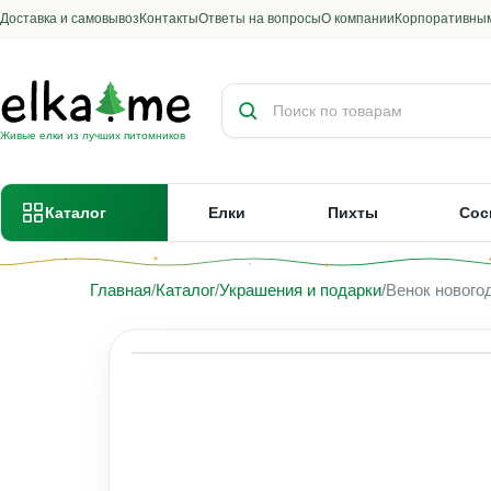
Доставка и самовывоз
Контакты
Ответы на вопросы
О компании
Корпоративны
Поиск товаров и категорий
Живые елки из лучших питомников
Каталог
Елки
Пихты
Сос
Главная
Каталог
Украшения и подарки
Венок нового
1 / 1
Хит продаж